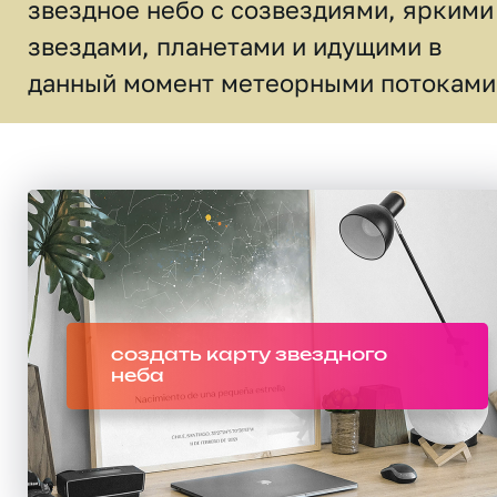
звездное небо c созвездиями, яркими
звездами, планетами и идущими в
данный момент метеорными потоками
создать карту звездного
неба