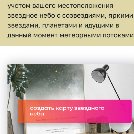
учетом вашего местоположения
звездное небо c созвездиями, яркими
звездами, планетами и идущими в
данный момент метеорными потоками
создать карту звездного
неба