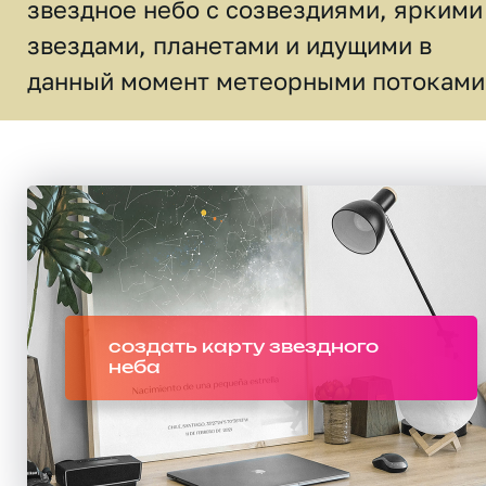
звездное небо c созвездиями, яркими
звездами, планетами и идущими в
данный момент метеорными потоками
создать карту звездного
неба