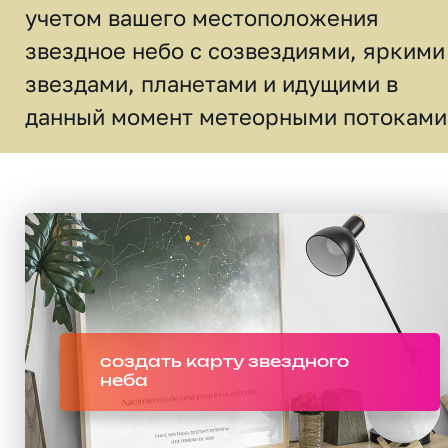
учетом вашего местоположения
звездное небо c созвездиями, яркими
звездами, планетами и идущими в
данный момент метеорными потоками
создать карту звездного
неба