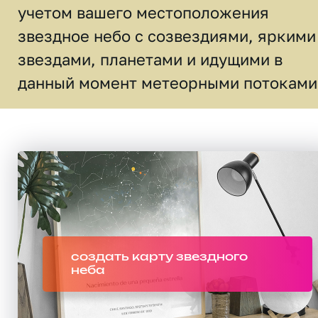
учетом вашего местоположения
звездное небо c созвездиями, яркими
звездами, планетами и идущими в
данный момент метеорными потоками
создать карту звездного
неба