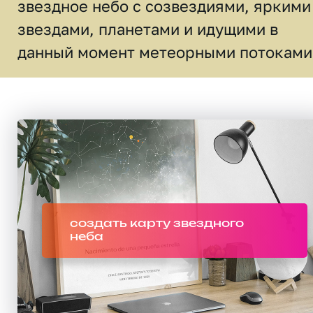
звездное небо c созвездиями, яркими
звездами, планетами и идущими в
данный момент метеорными потоками
создать карту звездного
неба