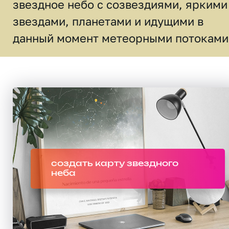
звездное небо c созвездиями, яркими
звездами, планетами и идущими в
данный момент метеорными потоками
создать карту звездного
неба