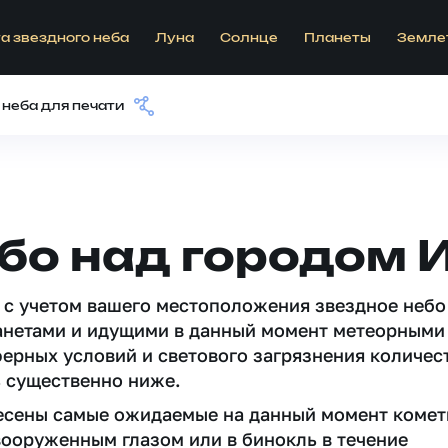
а звездного неба
Луна
Солнце
Планеты
Земле
 неба для печати
бо над городом 
 c учетом вашего местоположения звездное небо
анетами и идущими в данный момент метеорными
ферных условий и светового загрязнения количес
 существенно ниже.
несены самые ожидаемые на данный момент комет
вооруженным глазом или в бинокль в течение