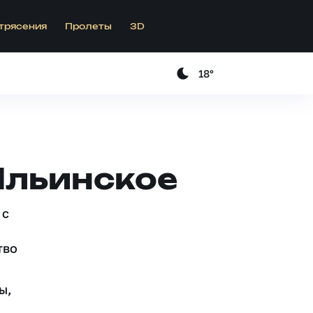
трясения
Пролеты
3D
18°
Ильинское
 c
тво
ы,