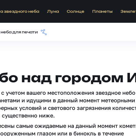
а звездного неба
Луна
Солнце
Планеты
Земле
 неба для печати
бо над городом 
 c учетом вашего местоположения звездное небо
анетами и идущими в данный момент метеорными
ферных условий и светового загрязнения количес
 существенно ниже.
несены самые ожидаемые на данный момент комет
вооруженным глазом или в бинокль в течение