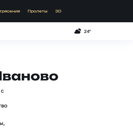
трясения
Пролеты
3D
24°
Иваново
 c
тво
ы,