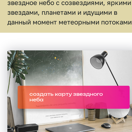
звездное небо c созвездиями, яркими
звездами, планетами и идущими в
данный момент метеорными потоками
создать карту звездного
неба