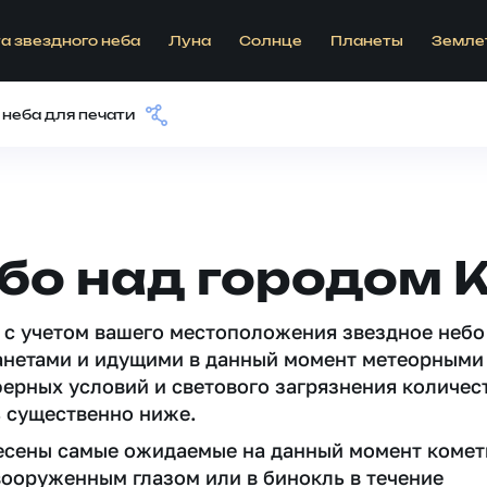
а звездного неба
Луна
Солнце
Планеты
Земле
 неба для печати
бо над городом 
 c учетом вашего местоположения звездное небо
анетами и идущими в данный момент метеорными
ферных условий и светового загрязнения количес
 существенно ниже.
несены самые ожидаемые на данный момент комет
вооруженным глазом или в бинокль в течение