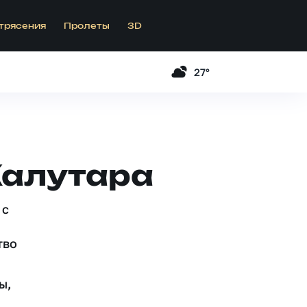
трясения
Пролеты
3D
27°
Калутара
 c
тво
ы,