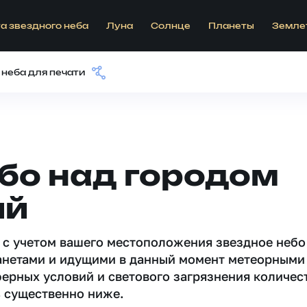
а звездного неба
Луна
Солнце
Планеты
Земле
 неба для печати
бо над городом
ий
 c учетом вашего местоположения звездное небо
анетами и идущими в данный момент метеорными
ферных условий и светового загрязнения количес
 существенно ниже.