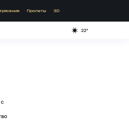
трясения
Пролеты
3D
22°
 c
тво