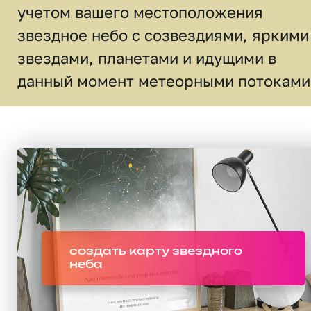
учетом вашего местоположения
звездное небо c созвездиями, яркими
звездами, планетами и идущими в
данный момент метеорными потоками
создать карту звездного
неба