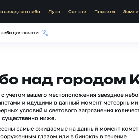
а звездного неба
Луна
Солнце
Планеты
Земле
 неба для печати
бо над городом 
 c учетом вашего местоположения звездное небо
анетами и идущими в данный момент метеорными
ферных условий и светового загрязнения количес
 существенно ниже.
несены самые ожидаемые на данный момент комет
вооруженным глазом или в бинокль в течение