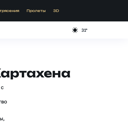
трясения
Пролеты
3D
31°
Картахена
 c
тво
ы,