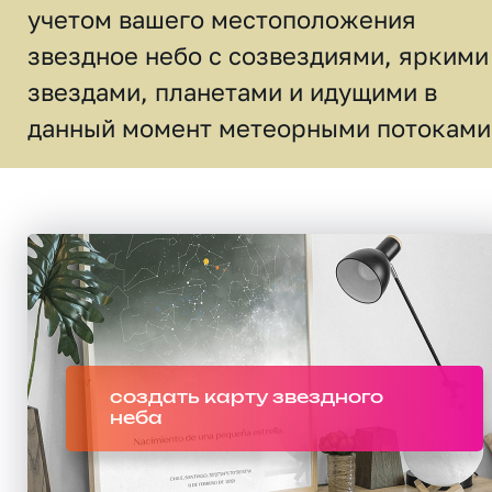
учетом вашего местоположения
звездное небо c созвездиями, яркими
звездами, планетами и идущими в
данный момент метеорными потоками
создать карту звездного
неба