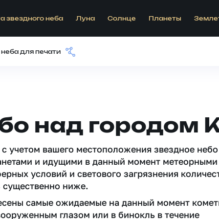
а звездного неба
Луна
Солнце
Планеты
Земле
 неба для печати
ебо над городом 
 c учетом вашего местоположения звездное небо
анетами и идущими в данный момент метеорными
ферных условий и светового загрязнения количес
 существенно ниже.
несены самые ожидаемые на данный момент комет
вооруженным глазом или в бинокль в течение