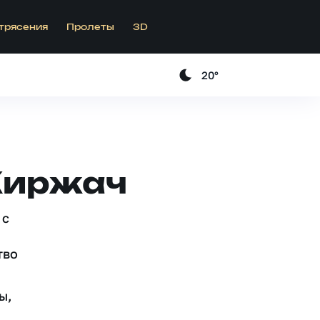
трясения
Пролеты
3D
20°
Киржач
 c
тво
ы,