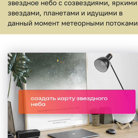
звездное небо c созвездиями, яркими
звездами, планетами и идущими в
данный момент метеорными потоками
создать карту звездного
неба