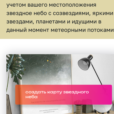
учетом вашего местоположения
звездное небо c созвездиями, яркими
звездами, планетами и идущими в
данный момент метеорными потоками
создать карту звездного
неба