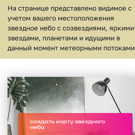
На странице представлено видимое c
учетом вашего местоположения
звездное небо c созвездиями, яркими
звездами, планетами и идущими в
данный момент метеорными потоками
создать карту звездного
неба