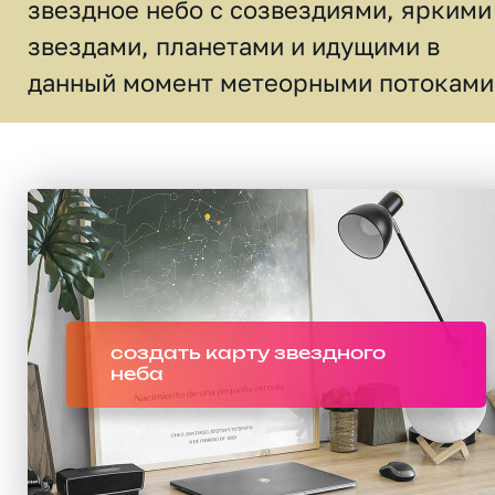
звездное небо c созвездиями, яркими
звездами, планетами и идущими в
данный момент метеорными потоками
создать карту звездного
неба