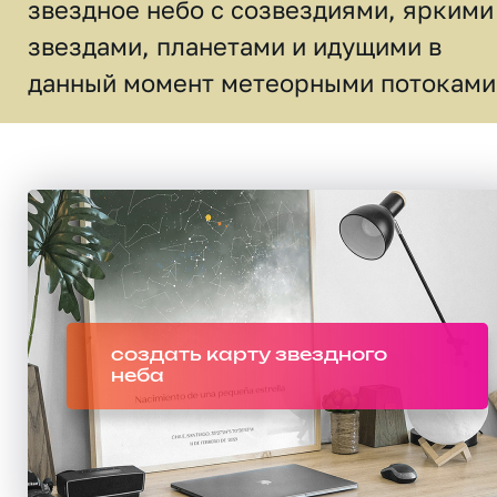
звездное небо c созвездиями, яркими
звездами, планетами и идущими в
данный момент метеорными потоками
создать карту звездного
неба