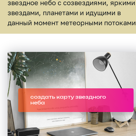
звездное небо c созвездиями, яркими
звездами, планетами и идущими в
данный момент метеорными потоками
создать карту звездного
неба