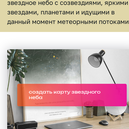
звездное небо c созвездиями, яркими
звездами, планетами и идущими в
данный момент метеорными потоками
создать карту звездного
неба