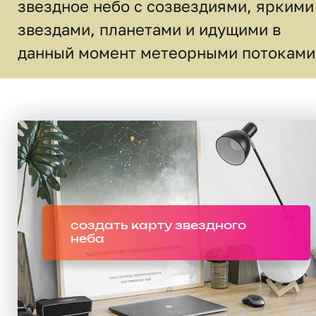
звездное небо c созвездиями, яркими
звездами, планетами и идущими в
данный момент метеорными потоками
создать карту звездного
неба