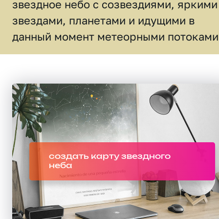
звездное небо c созвездиями, яркими
звездами, планетами и идущими в
данный момент метеорными потоками
создать карту звездного
неба