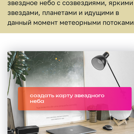
звездное небо c созвездиями, яркими
звездами, планетами и идущими в
данный момент метеорными потоками
создать карту звездного
неба