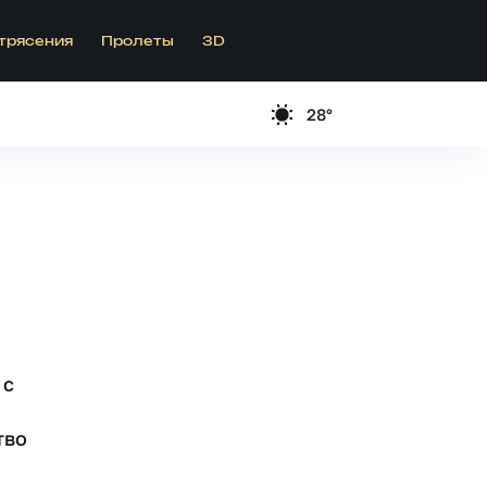
трясения
Пролеты
3D
28°
 c
тво