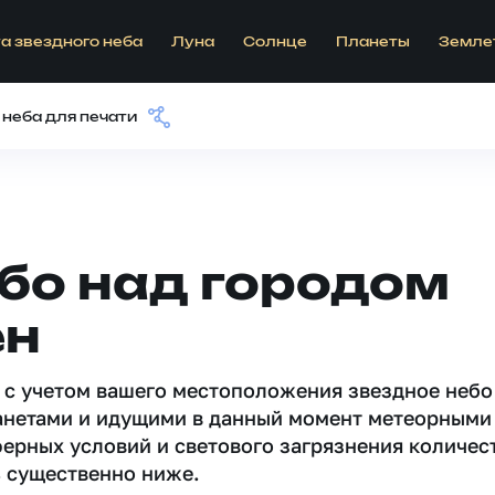
а звездного неба
Луна
Солнце
Планеты
Земле
 неба для печати
бо над городом
ен
 c учетом вашего местоположения звездное небо
анетами и идущими в данный момент метеорными
ферных условий и светового загрязнения количес
 существенно ниже.