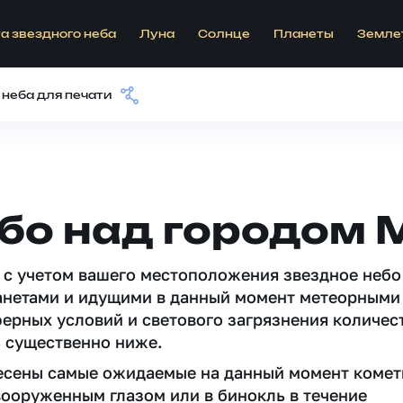
а звездного неба
Луна
Солнце
Планеты
Земле
 неба для печати
ебо над городом
 c учетом вашего местоположения звездное небо
анетами и идущими в данный момент метеорными
ферных условий и светового загрязнения количес
 существенно ниже.
несены самые ожидаемые на данный момент комет
вооруженным глазом или в бинокль в течение