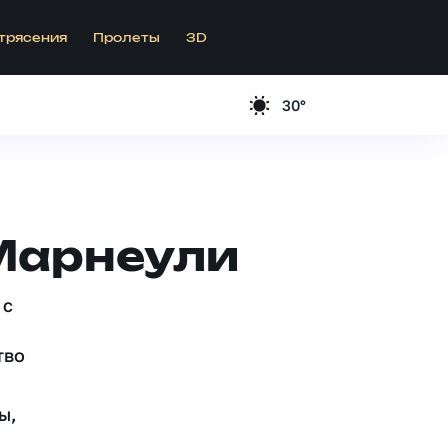
трясения
Пролеты
3D
30°
 Марнеули
 c
тво
ы,