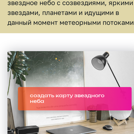
звездное небо c созвездиями, яркими
звездами, планетами и идущими в
данный момент метеорными потоками
создать карту звездного
неба