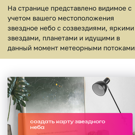
На странице представлено видимое c
учетом вашего местоположения
звездное небо c созвездиями, яркими
звездами, планетами и идущими в
данный момент метеорными потоками
создать карту звездного
неба