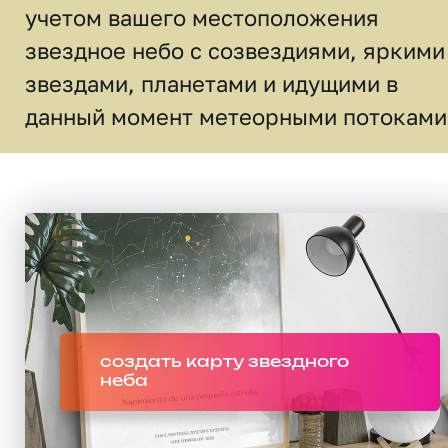
учетом вашего местоположения
звездное небо c созвездиями, яркими
звездами, планетами и идущими в
данный момент метеорными потоками
создать карту звездного
неба