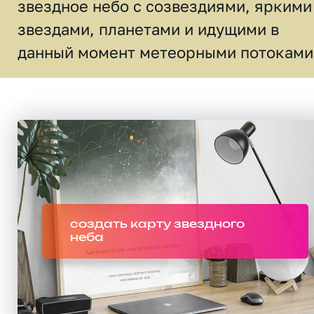
звездное небо c созвездиями, яркими
звездами, планетами и идущими в
данный момент метеорными потоками
создать карту звездного
неба