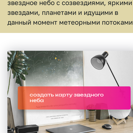
звездное небо c созвездиями, яркими
звездами, планетами и идущими в
данный момент метеорными потоками
создать карту звездного
неба