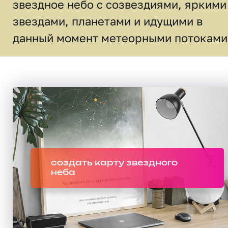
звездное небо c созвездиями, яркими
звездами, планетами и идущими в
данный момент метеорными потоками
создать карту звездного
неба