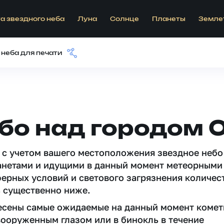
а звездного неба
Луна
Солнце
Планеты
Земле
 неба для печати
бо над городом 
 c учетом вашего местоположения звездное небо
анетами и идущими в данный момент метеорными
ферных условий и светового загрязнения количес
 существенно ниже.
несены самые ожидаемые на данный момент комет
вооруженным глазом или в бинокль в течение