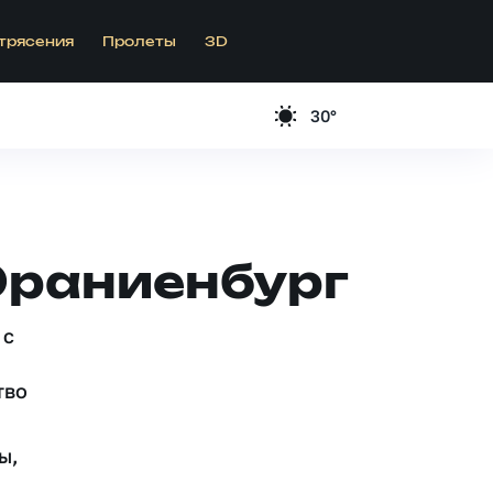
трясения
Пролеты
3D
30°
Ораниенбург
 c
тво
ы,