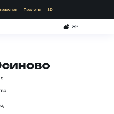
трясения
Пролеты
3D
29°
Осиново
 c
тво
ы,