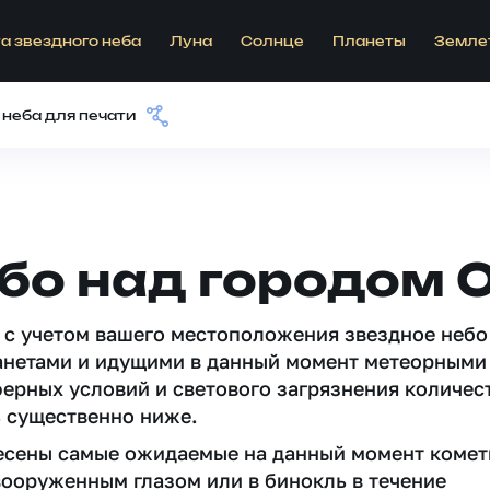
а звездного неба
Луна
Солнце
Планеты
Земле
 неба для печати
бо над городом 
 c учетом вашего местоположения звездное небо
анетами и идущими в данный момент метеорными
ферных условий и светового загрязнения количес
 существенно ниже.
несены самые ожидаемые на данный момент комет
вооруженным глазом или в бинокль в течение