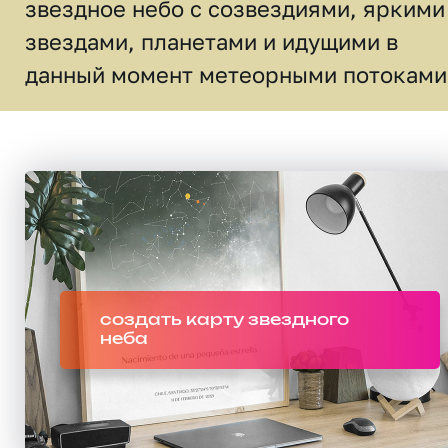
звездное небо c созвездиями, яркими
звездами, планетами и идущими в
данный момент метеорными потоками
создать карту звездного
неба