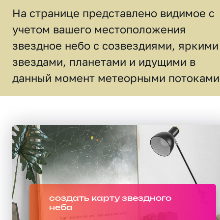
На странице представлено видимое c
учетом вашего местоположения
звездное небо c созвездиями, яркими
звездами, планетами и идущими в
данный момент метеорными потоками
создать карту звездного
неба