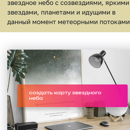
звездное небо c созвездиями, яркими
звездами, планетами и идущими в
данный момент метеорными потоками
создать карту звездного
неба