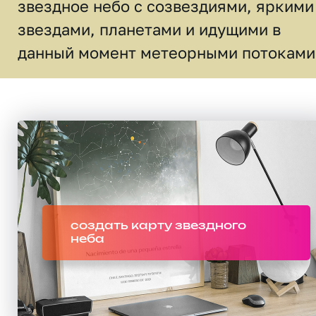
звездное небо c созвездиями, яркими
звездами, планетами и идущими в
данный момент метеорными потоками
создать карту звездного
неба