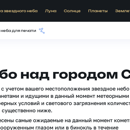
а звездного неба
Луна
Солнце
Планеты
Земле
 неба для печати
ебо над городом
 c учетом вашего местоположения звездное небо
анетами и идущими в данный момент метеорными
ферных условий и светового загрязнения количес
 существенно ниже.
несены самые ожидаемые на данный момент комет
вооруженным глазом или в бинокль в течение