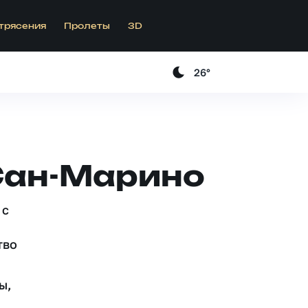
трясения
Пролеты
3D
26°
 Сан-Марино
 c
тво
ы,