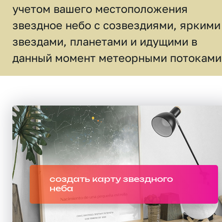
учетом вашего местоположения
звездное небо c созвездиями, яркими
звездами, планетами и идущими в
данный момент метеорными потоками
создать карту звездного
неба