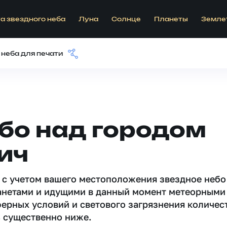
а звездного неба
Луна
Солнце
Планеты
Земле
 неба для печати
бо над городом
ич
 c учетом вашего местоположения звездное небо
анетами и идущими в данный момент метеорными
ферных условий и светового загрязнения количес
 существенно ниже.