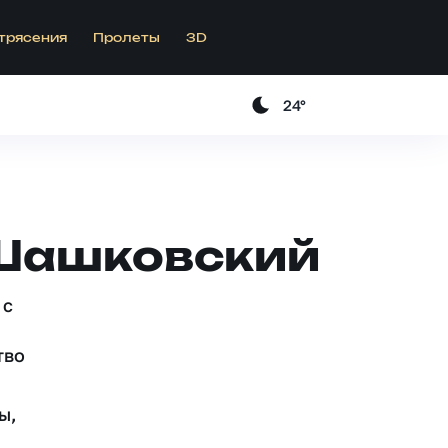
трясения
Пролеты
3D
24°
 Шашковский
 c
тво
ы,