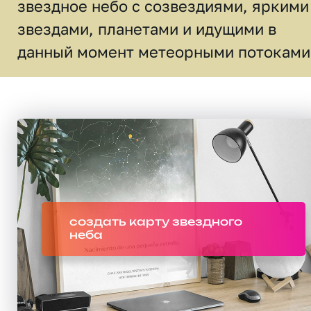
звездное небо c созвездиями, яркими
звездами, планетами и идущими в
данный момент метеорными потоками
создать карту звездного
неба