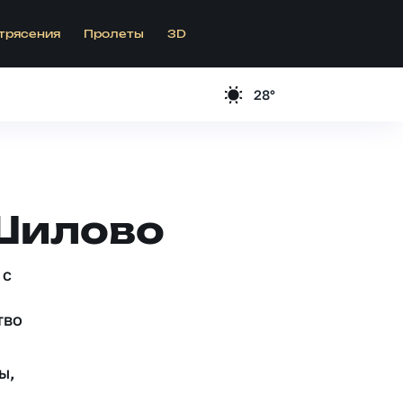
трясения
Пролеты
3D
28°
 Шилово
 c
тво
ы,