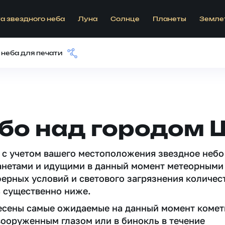
а звездного неба
Луна
Солнце
Планеты
Земле
 неба для печати
ебо над городом
 c учетом вашего местоположения звездное небо
анетами и идущими в данный момент метеорными
ферных условий и светового загрязнения количес
 существенно ниже.
несены самые ожидаемые на данный момент комет
вооруженным глазом или в бинокль в течение