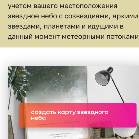
учетом вашего местоположения
звездное небо c созвездиями, яркими
звездами, планетами и идущими в
данный момент метеорными потоками
создать карту звездного
неба