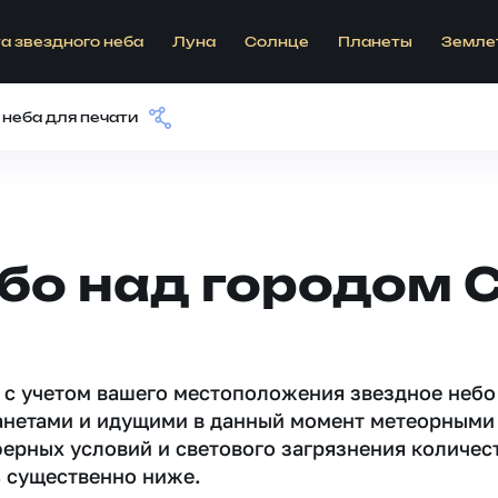
а звездного неба
Луна
Солнце
Планеты
Земле
 неба для печати
бо над городом 
 c учетом вашего местоположения звездное небо
анетами и идущими в данный момент метеорными
ферных условий и светового загрязнения количес
 существенно ниже.