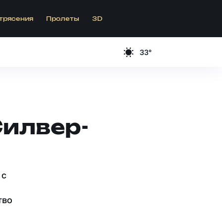
трясения
Пролеты
3D
33°
Силвер-
 c
тво