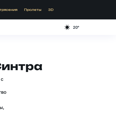
трясения
Пролеты
3D
20°
Синтра
 c
тво
ы,