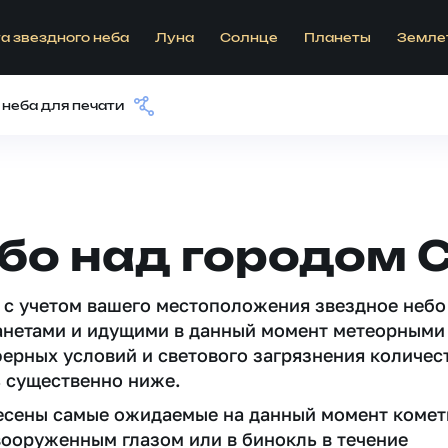
а звездного неба
Луна
Солнце
Планеты
Земле
 неба для печати
бо над городом 
 c учетом вашего местоположения звездное небо
анетами и идущими в данный момент метеорными
ферных условий и светового загрязнения количес
 существенно ниже.
несены самые ожидаемые на данный момент комет
вооруженным глазом или в бинокль в течение