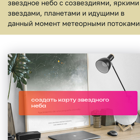
звездное небо c созвездиями, яркими
звездами, планетами и идущими в
данный момент метеорными потоками
создать карту звездного
неба